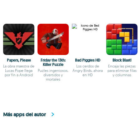
Papers, Please
Friday the 13th:
Bad Piggies HD
Block Blast!
Killer Puzzle
La obra maestra de
Los cerdos de
Encaja las piezas
Lucas Pope llega
Puzles ingeniosos,
Angry Birds, ahora
para eliminar filas
por fin a Android
divertidos y
en HD
y columnas
mortales
Más apps del autor