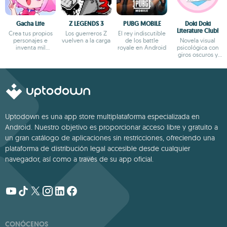
Gacha Life
Z LEGENDS 3
PUBG MOBILE
Doki Doki
Literature Club!
Crea tus propios
Los guerreros Z
El rey indiscutible
personajes e
vuelven a la carga
de los battle
Novela visual
inventa mil
royale en Android
psicológica con
aventuras
giros oscuros y
narrativa profunda
Uptodown es una app store multiplataforma especializada en
Android. Nuestro objetivo es proporcionar acceso libre y gratuito a
un gran catálogo de aplicaciones sin restricciones, ofreciendo una
plataforma de distribución legal accesible desde cualquier
navegador, así como a través de su app oficial.
CONÓCENOS