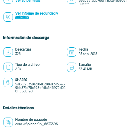
Ver 26 permisos
e9209afabb7eef43bca4b520e4
09ecff
Ver informe de seguridad y
antivirus
Información de descarga
Descargas
Fecha
326
25 sep. 2018
Tipo de archivo
Tamaño
APK
33.41 MB
SHA256
5dbcc953581206fb288db5f56e3
9bb871e75c598efd1a646970d02
01105d01e8
Detalles técnicos
Nombre de paquete
com.wSpinnerFly_6833696