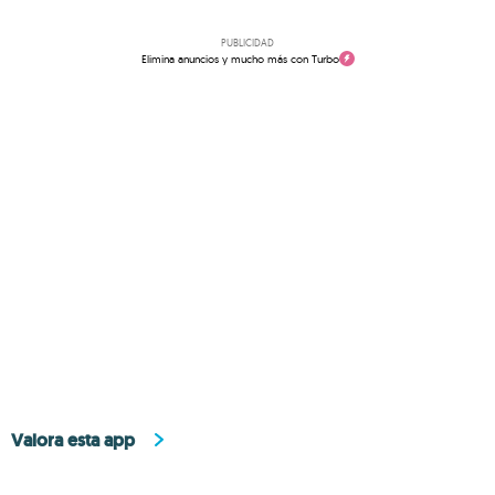
PUBLICIDAD
Elimina anuncios y mucho más con Turbo
Valora esta app