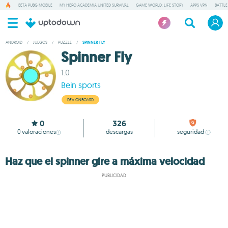
BETA PUBG MOBILE
MY HERO ACADEMIA UNITED SURVIVAL
GAME WORLD: LIFE STORY
APPS VPN
BATTLE
ANDROID
/
JUEGOS
/
PUZZLE
/
SPINNER FLY
Spinner Fly
1.0
Bein sports
DEV ONBOARD
0
326
0
valoraciones
descargas
seguridad
Haz que el spinner gire a máxima velocidad
PUBLICIDAD